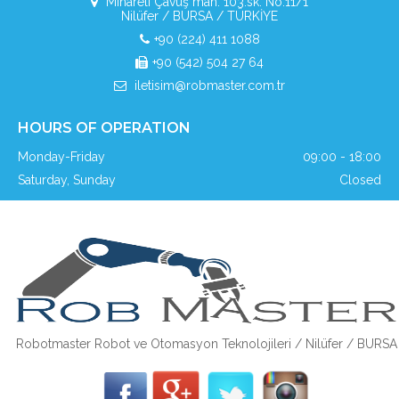
Minareli Çavuş mah. 103.sk. No:11/1
Nilüfer / BURSA / TÜRKİYE
+90 (224) 411 1088
+90 (542) 504 27 64
iletisim@robmaster.com.tr
HOURS OF OPERATION
Monday-Friday
09:00 - 18:00
Saturday, Sunday
Closed
Robotmaster Robot ve Otomasyon Teknolojileri / Nilüfer / BURSA