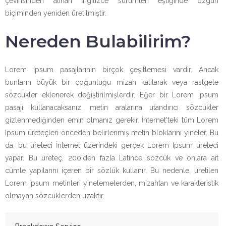
çevirisinden alınan İngilizce sürümleri eşliğinde özgün
biçiminden yeniden üretilmiştir.
Nereden Bulabilirim?
Lorem Ipsum pasajlarının birçok çeşitlemesi vardır. Ancak
bunların büyük bir çoğunluğu mizah katılarak veya rastgele
sözcükler eklenerek değiştirilmişlerdir. Eğer bir Lorem Ipsum
pasajı kullanacaksanız, metin aralarına utandırıcı sözcükler
gizlenmediğinden emin olmanız gerekir. İnternet'teki tüm Lorem
Ipsum üreteçleri önceden belirlenmiş metin bloklarını yineler. Bu
da, bu üreteci İnternet üzerindeki gerçek Lorem Ipsum üreteci
yapar. Bu üreteç, 200'den fazla Latince sözcük ve onlara ait
cümle yapılarını içeren bir sözlük kullanır. Bu nedenle, üretilen
Lorem Ipsum metinleri yinelemelerden, mizahtan ve karakteristik
olmayan sözcüklerden uzaktır.