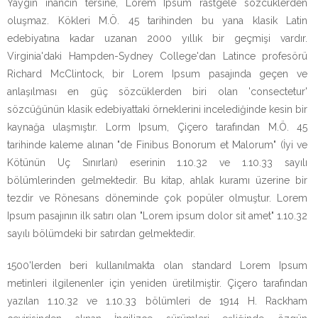
Yaygın inancın tersine, Lorem Ipsum rastgele sözcüklerden
oluşmaz. Kökleri M.Ö. 45 tarihinden bu yana klasik Latin
edebiyatına kadar uzanan 2000 yıllık bir geçmişi vardır.
Virginia'daki Hampden-Sydney College'dan Latince profesörü
Richard McClintock, bir Lorem Ipsum pasajında geçen ve
anlaşılması en güç sözcüklerden biri olan 'consectetur'
sözcüğünün klasik edebiyattaki örneklerini incelediğinde kesin bir
kaynağa ulaşmıştır. Lorm Ipsum, Çiçero tarafından M.Ö. 45
tarihinde kaleme alınan "de Finibus Bonorum et Malorum" (İyi ve
Kötünün Uç Sınırları) eserinin 1.10.32 ve 1.10.33 sayılı
bölümlerinden gelmektedir. Bu kitap, ahlak kuramı üzerine bir
tezdir ve Rönesans döneminde çok popüler olmuştur. Lorem
Ipsum pasajının ilk satırı olan "Lorem ipsum dolor sit amet" 1.10.32
sayılı bölümdeki bir satırdan gelmektedir.
1500'lerden beri kullanılmakta olan standard Lorem Ipsum
metinleri ilgilenenler için yeniden üretilmiştir. Çiçero tarafından
yazılan 1.10.32 ve 1.10.33 bölümleri de 1914 H. Rackham